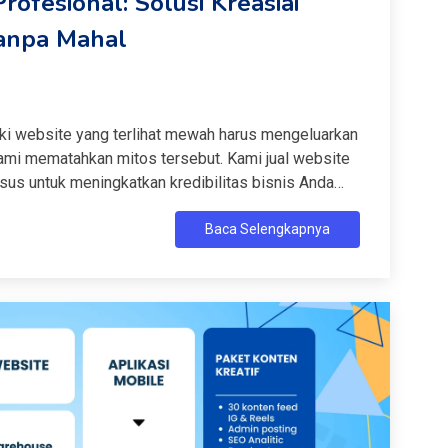
ofesional: Solusi Kreasiai
 Tanpa Mahal
iki website yang terlihat mewah harus mengeluarkan
, kami mematahkan mitos tersebut. Kami jual website
sus untuk meningkatkan kredibilitas bisnis Anda
aan.Kami memahami bahwa bagi pelaku UMKM
Baca Selengkapnya