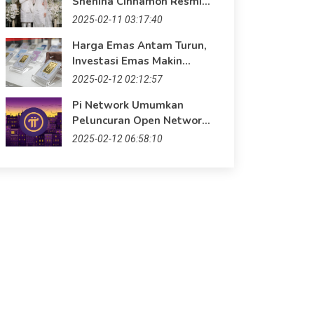
Shenina Cinnamon Resmi
Menikah: Momen Bahagia
2025-02-11 03:17:40
di Era Digital
Harga Emas Antam Turun,
Investasi Emas Makin
Menarik! Saatnya
2025-02-12 02:12:57
Maksimalkan Keuntungan
Pi Network Umumkan
dengan Website
Peluncuran Open Network
Profesional
pada 20 Februari 2025
2025-02-12 06:58:10