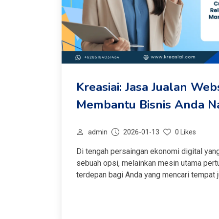
Kreasiai: Jasa Jualan Web
Membantu Bisnis Anda Na
admin
2026-01-13
0 Likes
Di tengah persaingan ekonomi digital yang
sebuah opsi, melainkan mesin utama pertu
terdepan bagi Anda yang mencari tempat 
tetap efisien secara finansial. Kami me
yang nyata dari...